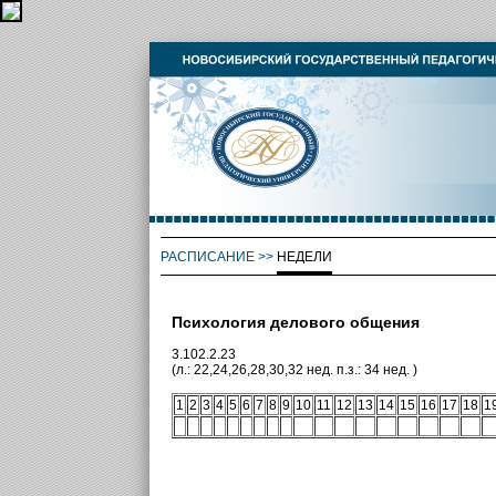
РАСПИСАНИЕ
>>
НЕДЕЛИ
Психология делового общения
3.102.2.23
(л.: 22,24,26,28,30,32 нед. п.з.: 34 нед. )
1
2
3
4
5
6
7
8
9
10
11
12
13
14
15
16
17
18
1