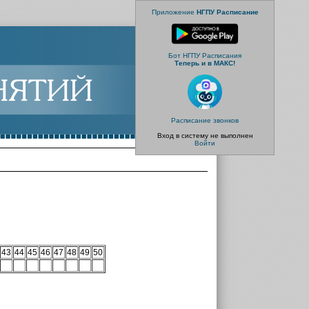
Приложение
НГПУ Расписание
Бот НГПУ Расписания
Теперь и в МАКС!
Расписание звонков
Вход в систему не выполнен
Войти
43
44
45
46
47
48
49
50