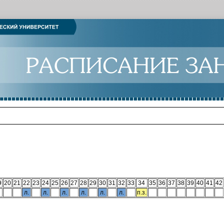
9
20
21
22
23
24
25
26
27
28
29
30
31
32
33
34
35
36
37
38
39
40
41
42
л.
л.
л.
л.
л.
л.
п.з.