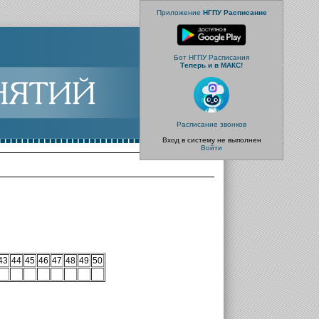
Приложение
НГПУ Расписание
Бот НГПУ Расписания
Теперь и в МАКС!
Расписание звонков
Вход в систему не выполнен
Войти
43
44
45
46
47
48
49
50