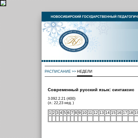
РАСПИСАНИЕ
>>
НЕДЕЛИ
Современный русский язык: синтаксис
3.092.2.21 (400)
(л.: 22,23 нед. )
1
2
3
4
5
6
7
8
9
10
11
12
13
14
15
16
17
18
1