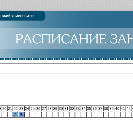
9
20
21
22
23
24
25
26
27
28
29
30
31
32
33
34
35
36
37
38
39
40
41
42
л.
л.