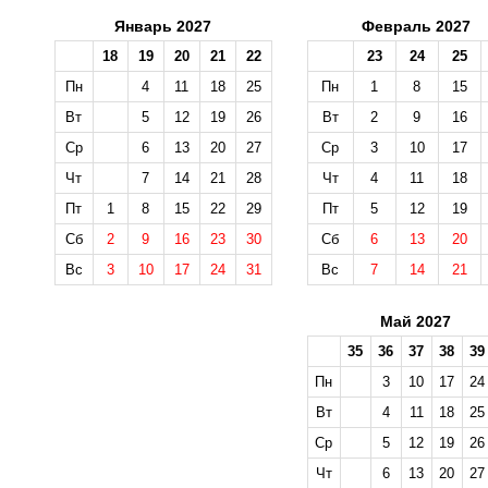
Январь 2027
Февраль 2027
18
19
20
21
22
23
24
25
Пн
4
11
18
25
Пн
1
8
15
Вт
5
12
19
26
Вт
2
9
16
Ср
6
13
20
27
Ср
3
10
17
Чт
7
14
21
28
Чт
4
11
18
Пт
1
8
15
22
29
Пт
5
12
19
Сб
2
9
16
23
30
Сб
6
13
20
Вс
3
10
17
24
31
Вс
7
14
21
Май 2027
35
36
37
38
39
Пн
3
10
17
24
Вт
4
11
18
25
Ср
5
12
19
26
Чт
6
13
20
27