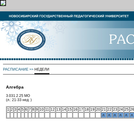
РАСПИСАНИЕ
>>
НЕДЕЛИ
Алгебра
3.031.2.25 МО
(л.: 21-33 нед. )
1
2
3
4
5
6
7
8
9
10
11
12
13
14
15
16
17
18
19
20
21
22
23
24
25
2
л.
л.
л.
л.
л.
л.