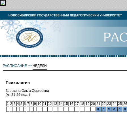
РАСПИСАНИЕ
>>
НЕДЕЛИ
Психология
Зорькина Ольга Сергеевна
(л.: 21-26 нед. )
1
2
3
4
5
6
7
8
9
10
11
12
13
14
15
16
17
18
19
20
21
22
23
24
25
2
л.
л.
л.
л.
л.
л.