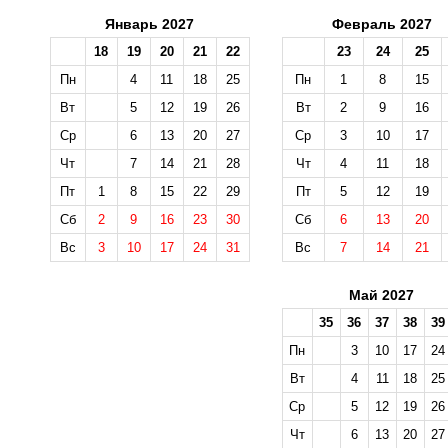
Январь 2027
Февраль 2027
18
19
20
21
22
23
24
25
Пн
4
11
18
25
Пн
1
8
15
Вт
5
12
19
26
Вт
2
9
16
Ср
6
13
20
27
Ср
3
10
17
Чт
7
14
21
28
Чт
4
11
18
Пт
1
8
15
22
29
Пт
5
12
19
Сб
2
9
16
23
30
Сб
6
13
20
Вс
3
10
17
24
31
Вс
7
14
21
Май 2027
35
36
37
38
39
Пн
3
10
17
24
Вт
4
11
18
25
Ср
5
12
19
26
Чт
6
13
20
27