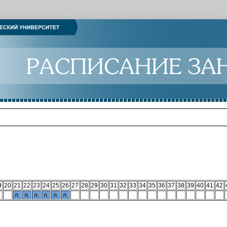
9
20
21
22
23
24
25
26
27
28
29
30
31
32
33
34
35
36
37
38
39
40
41
42
л.
л.
л.
л.
л.
л.