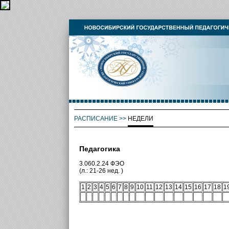
РАСПИСАНИЕ
>>
НЕДЕЛИ
Педагогика
3.060.2.24 ФЭО
(л.: 21-26 нед. )
1
2
3
4
5
6
7
8
9
10
11
12
13
14
15
16
17
18
1