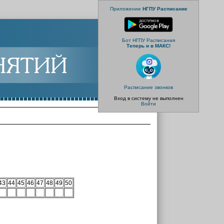
Приложение
НГПУ Расписание
Бот НГПУ Расписания
Теперь и в МАКС!
Расписание звонков
Вход в систему не выполнен
Войти
43
44
45
46
47
48
49
50