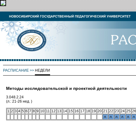
РАСПИСАНИЕ
>>
НЕДЕЛИ
Методы исследовательской и проектной деятельности
3.048.2.24
(л.: 21-26 нед. )
1
2
3
4
5
6
7
8
9
10
11
12
13
14
15
16
17
18
19
20
21
22
23
24
25
2
л.
л.
л.
л.
л.
л.