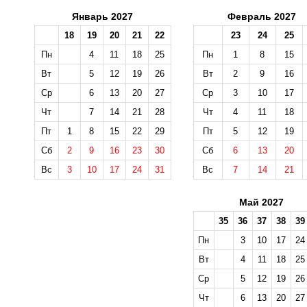
Январь 2027
Февраль 2027
18
19
20
21
22
23
24
25
Пн
4
11
18
25
Пн
1
8
15
Вт
5
12
19
26
Вт
2
9
16
Ср
6
13
20
27
Ср
3
10
17
Чт
7
14
21
28
Чт
4
11
18
Пт
1
8
15
22
29
Пт
5
12
19
Сб
2
9
16
23
30
Сб
6
13
20
Вс
3
10
17
24
31
Вс
7
14
21
Май 2027
35
36
37
38
39
Пн
3
10
17
24
Вт
4
11
18
25
Ср
5
12
19
26
Чт
6
13
20
27