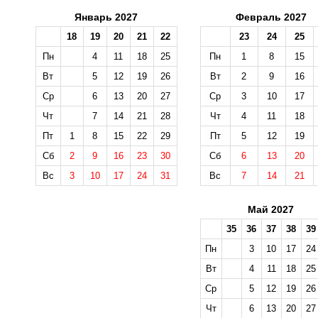
Январь 2027
Февраль 2027
18
19
20
21
22
23
24
25
Пн
4
11
18
25
Пн
1
8
15
Вт
5
12
19
26
Вт
2
9
16
Ср
6
13
20
27
Ср
3
10
17
Чт
7
14
21
28
Чт
4
11
18
Пт
1
8
15
22
29
Пт
5
12
19
Сб
2
9
16
23
30
Сб
6
13
20
Вс
3
10
17
24
31
Вс
7
14
21
Май 2027
35
36
37
38
39
Пн
3
10
17
24
Вт
4
11
18
25
Ср
5
12
19
26
Чт
6
13
20
27