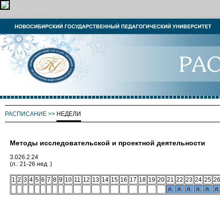
РАСПИСАНИЕ
>>
НЕДЕЛИ
Методы исследовательской и проектной деятельности
3.026.2.24
(л.: 21-26 нед. )
1
2
3
4
5
6
7
8
9
10
11
12
13
14
15
16
17
18
19
20
21
22
23
24
25
2
л.
л.
л.
л.
л.
л.