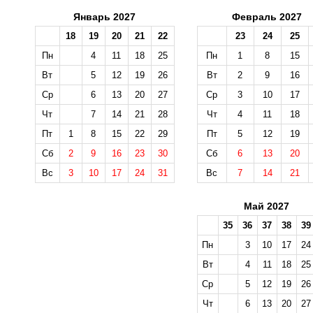
Январь 2027
Февраль 2027
18
19
20
21
22
23
24
25
Пн
4
11
18
25
Пн
1
8
15
Вт
5
12
19
26
Вт
2
9
16
Ср
6
13
20
27
Ср
3
10
17
Чт
7
14
21
28
Чт
4
11
18
Пт
1
8
15
22
29
Пт
5
12
19
Сб
2
9
16
23
30
Сб
6
13
20
Вс
3
10
17
24
31
Вс
7
14
21
Май 2027
35
36
37
38
39
Пн
3
10
17
24
Вт
4
11
18
25
Ср
5
12
19
26
Чт
6
13
20
27