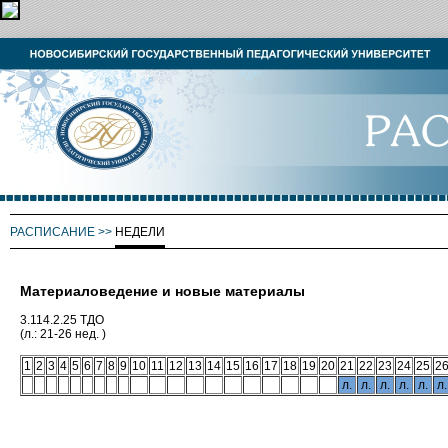
РАСПИСАНИЕ
>>
НЕДЕЛИ
Материаловедение и новые материалы
3.114.2.25 ТДО
(л.: 21-26 нед. )
1
2
3
4
5
6
7
8
9
10
11
12
13
14
15
16
17
18
19
20
21
22
23
24
25
2
л.
л.
л.
л.
л.
л.