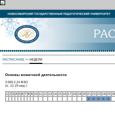
РАСПИСАНИЕ
>>
НЕДЕЛИ
Основы вожатской деятельности
3.060.2.24 ФЭО
(л.: 21-25 нед. )
1
2
3
4
5
6
7
8
9
10
11
12
13
14
15
16
17
18
19
20
21
22
23
24
25
2
л.
л.
л.
л.
л.