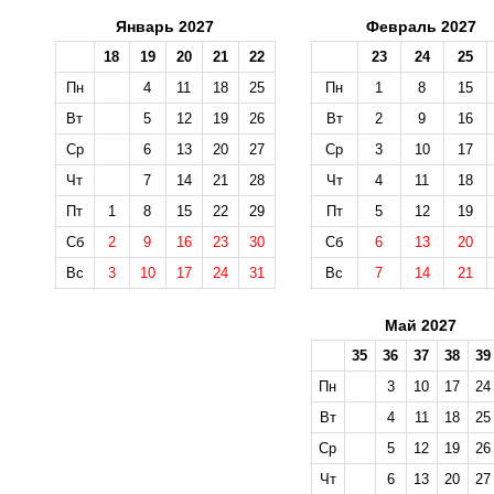
Январь 2027
Февраль 2027
18
19
20
21
22
23
24
25
Пн
4
11
18
25
Пн
1
8
15
Вт
5
12
19
26
Вт
2
9
16
Ср
6
13
20
27
Ср
3
10
17
Чт
7
14
21
28
Чт
4
11
18
Пт
1
8
15
22
29
Пт
5
12
19
Сб
2
9
16
23
30
Сб
6
13
20
Вс
3
10
17
24
31
Вс
7
14
21
Май 2027
35
36
37
38
39
Пн
3
10
17
24
Вт
4
11
18
25
Ср
5
12
19
26
Чт
6
13
20
27