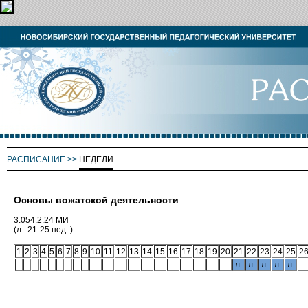
РАСПИСАНИЕ
>>
НЕДЕЛИ
Основы вожатской деятельности
3.054.2.24 МИ
(л.: 21-25 нед. )
1
2
3
4
5
6
7
8
9
10
11
12
13
14
15
16
17
18
19
20
21
22
23
24
25
2
л.
л.
л.
л.
л.