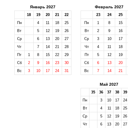
Январь 2027
Февраль 2027
18
19
20
21
22
23
24
25
Пн
4
11
18
25
Пн
1
8
15
Вт
5
12
19
26
Вт
2
9
16
Ср
6
13
20
27
Ср
3
10
17
Чт
7
14
21
28
Чт
4
11
18
Пт
1
8
15
22
29
Пт
5
12
19
Сб
2
9
16
23
30
Сб
6
13
20
Вс
3
10
17
24
31
Вс
7
14
21
Май 2027
35
36
37
38
39
Пн
3
10
17
24
Вт
4
11
18
25
Ср
5
12
19
26
Чт
6
13
20
27