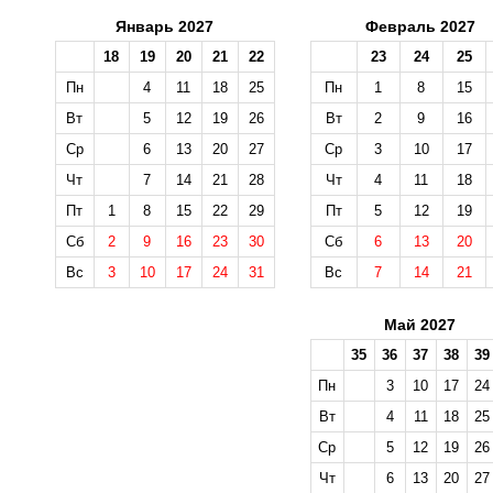
Январь 2027
Февраль 2027
18
19
20
21
22
23
24
25
Пн
4
11
18
25
Пн
1
8
15
Вт
5
12
19
26
Вт
2
9
16
Ср
6
13
20
27
Ср
3
10
17
Чт
7
14
21
28
Чт
4
11
18
Пт
1
8
15
22
29
Пт
5
12
19
Сб
2
9
16
23
30
Сб
6
13
20
Вс
3
10
17
24
31
Вс
7
14
21
Май 2027
35
36
37
38
39
Пн
3
10
17
24
Вт
4
11
18
25
Ср
5
12
19
26
Чт
6
13
20
27