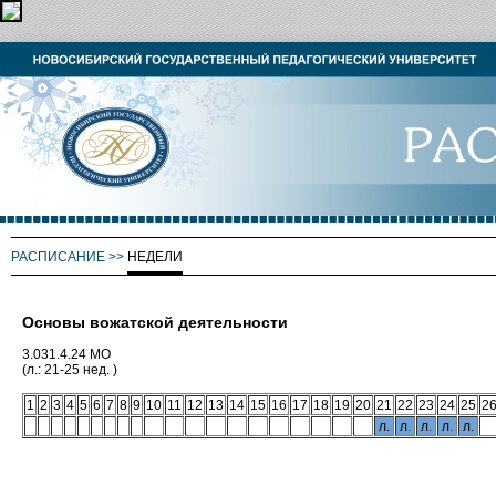
РАСПИСАНИЕ
>>
НЕДЕЛИ
Основы вожатской деятельности
3.031.4.24 МО
(л.: 21-25 нед. )
1
2
3
4
5
6
7
8
9
10
11
12
13
14
15
16
17
18
19
20
21
22
23
24
25
2
л.
л.
л.
л.
л.