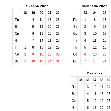
Январь 2027
Февраль 2027
18
19
20
21
22
23
24
25
Пн
4
11
18
25
Пн
1
8
15
Вт
5
12
19
26
Вт
2
9
16
Ср
6
13
20
27
Ср
3
10
17
Чт
7
14
21
28
Чт
4
11
18
Пт
1
8
15
22
29
Пт
5
12
19
Сб
2
9
16
23
30
Сб
6
13
20
Вс
3
10
17
24
31
Вс
7
14
21
Май 2027
35
36
37
38
39
Пн
3
10
17
24
Вт
4
11
18
25
Ср
5
12
19
26
Чт
6
13
20
27