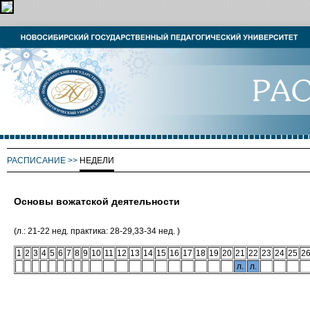
РАСПИСАНИЕ
>>
НЕДЕЛИ
Основы вожатской деятельности
(л.: 21-22 нед. практика: 28-29,33-34 нед. )
1
2
3
4
5
6
7
8
9
10
11
12
13
14
15
16
17
18
19
20
21
22
23
24
25
2
л.
л.