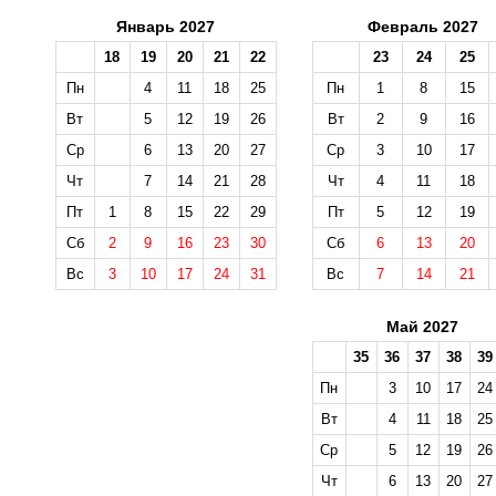
Январь 2027
Февраль 2027
18
19
20
21
22
23
24
25
Пн
4
11
18
25
Пн
1
8
15
Вт
5
12
19
26
Вт
2
9
16
Ср
6
13
20
27
Ср
3
10
17
Чт
7
14
21
28
Чт
4
11
18
Пт
1
8
15
22
29
Пт
5
12
19
Сб
2
9
16
23
30
Сб
6
13
20
Вс
3
10
17
24
31
Вс
7
14
21
Май 2027
35
36
37
38
39
Пн
3
10
17
24
Вт
4
11
18
25
Ср
5
12
19
26
Чт
6
13
20
27