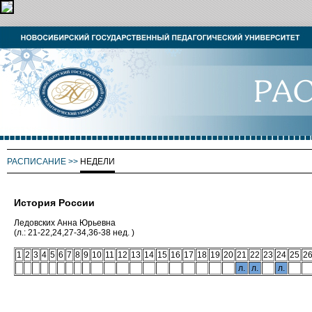
РАСПИСАНИЕ
>>
НЕДЕЛИ
История России
Ледовских Анна Юрьевна
(л.: 21-22,24,27-34,36-38 нед. )
1
2
3
4
5
6
7
8
9
10
11
12
13
14
15
16
17
18
19
20
21
22
23
24
25
2
л.
л.
л.