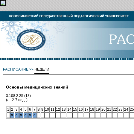
РАСПИСАНИЕ
>>
НЕДЕЛИ
Основы медицинских знаний
3.108.2.25 (13)
(л.: 2-7 нед. )
1
2
3
4
5
6
7
8
9
10
11
12
13
14
15
16
17
18
19
20
21
22
23
24
25
л.
л.
л.
л.
л.
л.