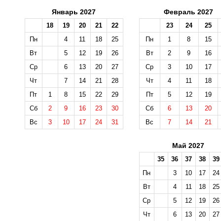
Январь 2027
Февраль 2027
18
19
20
21
22
23
24
25
Пн
4
11
18
25
Пн
1
8
15
Вт
5
12
19
26
Вт
2
9
16
Ср
6
13
20
27
Ср
3
10
17
Чт
7
14
21
28
Чт
4
11
18
Пт
1
8
15
22
29
Пт
5
12
19
Сб
2
9
16
23
30
Сб
6
13
20
Вс
3
10
17
24
31
Вс
7
14
21
Май 2027
35
36
37
38
39
Пн
3
10
17
24
Вт
4
11
18
25
Ср
5
12
19
26
Чт
6
13
20
27