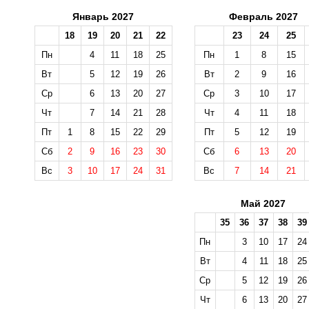
Январь 2027
Февраль 2027
18
19
20
21
22
23
24
25
Пн
4
11
18
25
Пн
1
8
15
Вт
5
12
19
26
Вт
2
9
16
Ср
6
13
20
27
Ср
3
10
17
Чт
7
14
21
28
Чт
4
11
18
Пт
1
8
15
22
29
Пт
5
12
19
Сб
2
9
16
23
30
Сб
6
13
20
Вс
3
10
17
24
31
Вс
7
14
21
Май 2027
35
36
37
38
39
Пн
3
10
17
24
Вт
4
11
18
25
Ср
5
12
19
26
Чт
6
13
20
27