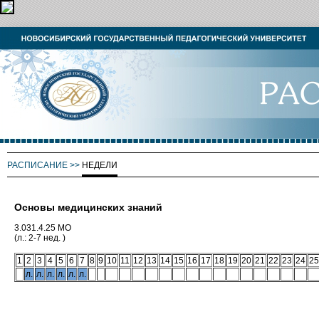
РАСПИСАНИЕ
>>
НЕДЕЛИ
Основы медицинских знаний
3.031.4.25 МО
(л.: 2-7 нед. )
1
2
3
4
5
6
7
8
9
10
11
12
13
14
15
16
17
18
19
20
21
22
23
24
25
л.
л.
л.
л.
л.
л.