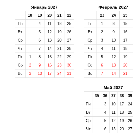
Январь 2027
Февраль 2027
18
19
20
21
22
23
24
25
Пн
4
11
18
25
Пн
1
8
15
Вт
5
12
19
26
Вт
2
9
16
Ср
6
13
20
27
Ср
3
10
17
Чт
7
14
21
28
Чт
4
11
18
Пт
1
8
15
22
29
Пт
5
12
19
Сб
2
9
16
23
30
Сб
6
13
20
Вс
3
10
17
24
31
Вс
7
14
21
Май 2027
35
36
37
38
39
Пн
3
10
17
24
Вт
4
11
18
25
Ср
5
12
19
26
Чт
6
13
20
27