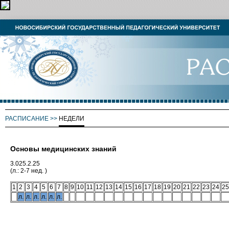
РАСПИСАНИЕ
>>
НЕДЕЛИ
Основы медицинских знаний
3.025.2.25
(л.: 2-7 нед. )
1
2
3
4
5
6
7
8
9
10
11
12
13
14
15
16
17
18
19
20
21
22
23
24
25
л.
л.
л.
л.
л.
л.