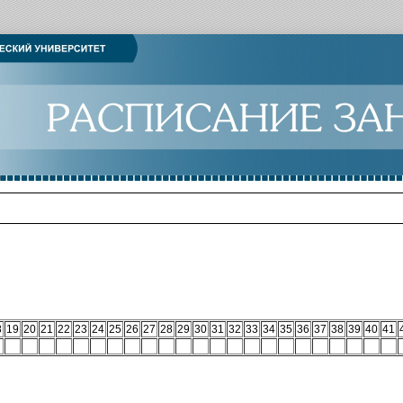
8
19
20
21
22
23
24
25
26
27
28
29
30
31
32
33
34
35
36
37
38
39
40
41