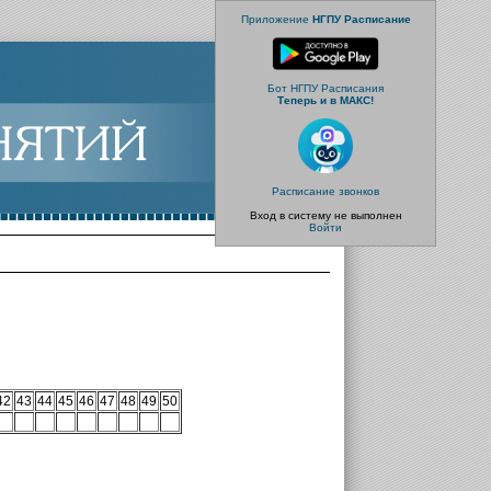
Приложение
НГПУ Расписание
Бот НГПУ Расписания
Теперь и в МАКС!
Расписание звонков
Вход в систему не выполнен
Войти
42
43
44
45
46
47
48
49
50