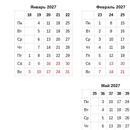
Январь 2027
Февраль 2027
18
19
20
21
22
23
24
25
Пн
4
11
18
25
Пн
1
8
15
Вт
5
12
19
26
Вт
2
9
16
Ср
6
13
20
27
Ср
3
10
17
Чт
7
14
21
28
Чт
4
11
18
Пт
1
8
15
22
29
Пт
5
12
19
Сб
2
9
16
23
30
Сб
6
13
20
Вс
3
10
17
24
31
Вс
7
14
21
Май 2027
35
36
37
38
39
Пн
3
10
17
24
Вт
4
11
18
25
Ср
5
12
19
26
Чт
6
13
20
27