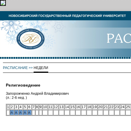
РАСПИСАНИЕ
>>
НЕДЕЛИ
Религиоведение
Запорожченко Андрей Владимирович
(л.: 2-6 нед. )
1
2
3
4
5
6
7
8
9
10
11
12
13
14
15
16
17
18
19
20
21
22
23
24
25
л.
л.
л.
л.
л.