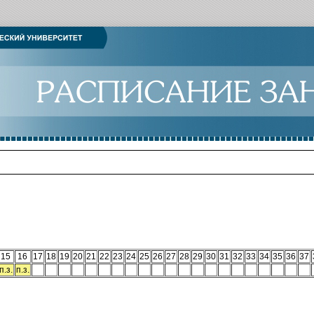
15
16
17
18
19
20
21
22
23
24
25
26
27
28
29
30
31
32
33
34
35
36
37
п.з.
п.з.