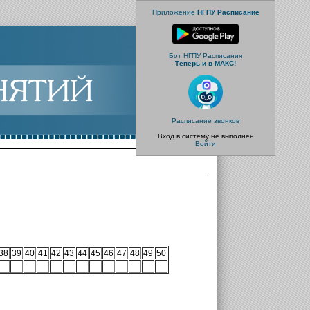
Приложение
НГПУ Расписание
Бот НГПУ Расписания
Теперь и в МАКС!
Расписание звонков
Вход в систему не выполнен
Войти
38
39
40
41
42
43
44
45
46
47
48
49
50