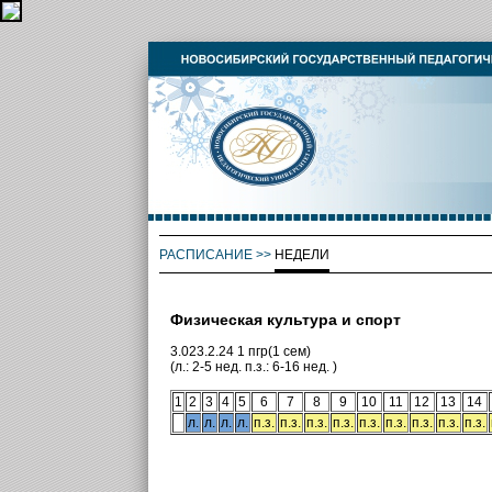
РАСПИСАНИЕ
>>
НЕДЕЛИ
Физическая культура и спорт
3.023.2.24 1 пгр(1 сем)
(л.: 2-5 нед. п.з.: 6-16 нед. )
1
2
3
4
5
6
7
8
9
10
11
12
13
14
л.
л.
л.
л.
п.з.
п.з.
п.з.
п.з.
п.з.
п.з.
п.з.
п.з.
п.з.