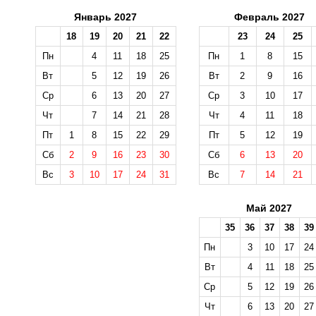
Январь 2027
Февраль 2027
18
19
20
21
22
23
24
25
Пн
4
11
18
25
Пн
1
8
15
Вт
5
12
19
26
Вт
2
9
16
Ср
6
13
20
27
Ср
3
10
17
Чт
7
14
21
28
Чт
4
11
18
Пт
1
8
15
22
29
Пт
5
12
19
Сб
2
9
16
23
30
Сб
6
13
20
Вс
3
10
17
24
31
Вс
7
14
21
Май 2027
35
36
37
38
39
Пн
3
10
17
24
Вт
4
11
18
25
Ср
5
12
19
26
Чт
6
13
20
27