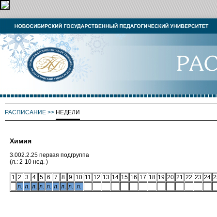
РАСПИСАНИЕ
>>
НЕДЕЛИ
Химия
3.002.2.25 первая подгруппа
(л.: 2-10 нед. )
1
2
3
4
5
6
7
8
9
10
11
12
13
14
15
16
17
18
19
20
21
22
23
24
2
л.
л.
л.
л.
л.
л.
л.
л.
л.