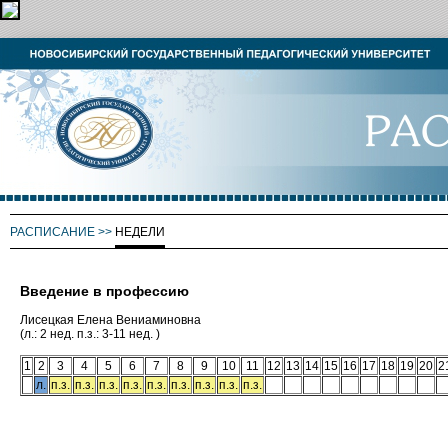
РАСПИСАНИЕ
>>
НЕДЕЛИ
Введение в профессию
Лисецкая Елена Вениаминовна
(л.: 2 нед. п.з.: 3-11 нед. )
1
2
3
4
5
6
7
8
9
10
11
12
13
14
15
16
17
18
19
20
2
л.
п.з.
п.з.
п.з.
п.з.
п.з.
п.з.
п.з.
п.з.
п.з.