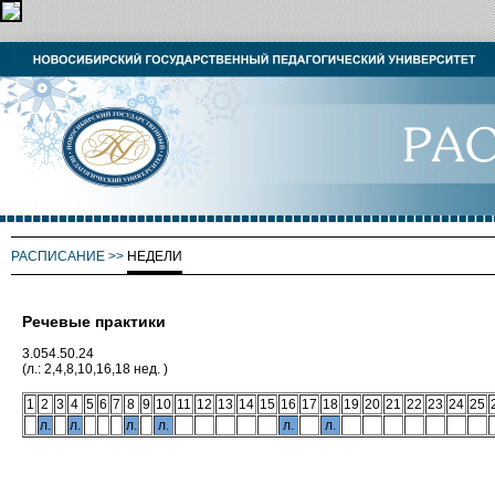
РАСПИСАНИЕ
>>
НЕДЕЛИ
Речевые практики
3.054.50.24
(л.: 2,4,8,10,16,18 нед. )
1
2
3
4
5
6
7
8
9
10
11
12
13
14
15
16
17
18
19
20
21
22
23
24
25
л.
л.
л.
л.
л.
л.