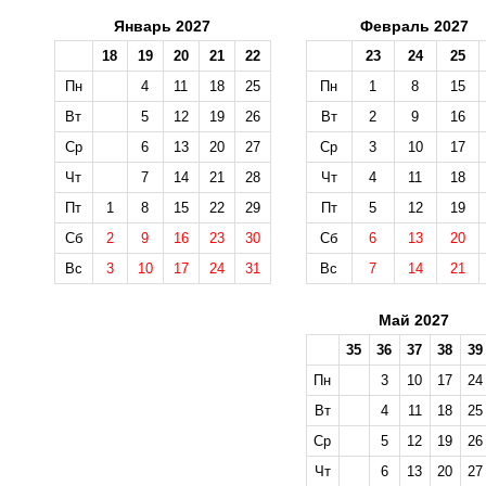
Январь 2027
Февраль 2027
18
19
20
21
22
23
24
25
Пн
4
11
18
25
Пн
1
8
15
Вт
5
12
19
26
Вт
2
9
16
Ср
6
13
20
27
Ср
3
10
17
Чт
7
14
21
28
Чт
4
11
18
Пт
1
8
15
22
29
Пт
5
12
19
Сб
2
9
16
23
30
Сб
6
13
20
Вс
3
10
17
24
31
Вс
7
14
21
Май 2027
35
36
37
38
39
Пн
3
10
17
24
Вт
4
11
18
25
Ср
5
12
19
26
Чт
6
13
20
27