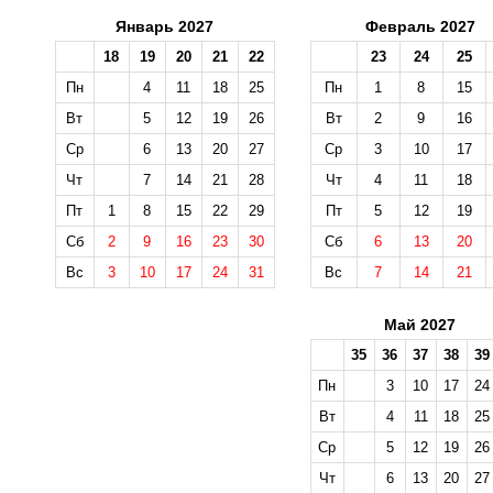
Январь 2027
Февраль 2027
18
19
20
21
22
23
24
25
Пн
4
11
18
25
Пн
1
8
15
Вт
5
12
19
26
Вт
2
9
16
Ср
6
13
20
27
Ср
3
10
17
Чт
7
14
21
28
Чт
4
11
18
Пт
1
8
15
22
29
Пт
5
12
19
Сб
2
9
16
23
30
Сб
6
13
20
Вс
3
10
17
24
31
Вс
7
14
21
Май 2027
35
36
37
38
39
Пн
3
10
17
24
Вт
4
11
18
25
Ср
5
12
19
26
Чт
6
13
20
27