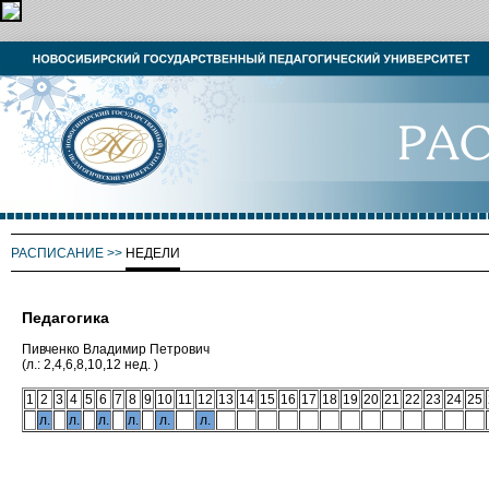
РАСПИСАНИЕ
>>
НЕДЕЛИ
Педагогика
Пивченко Владимир Петрович
(л.: 2,4,6,8,10,12 нед. )
1
2
3
4
5
6
7
8
9
10
11
12
13
14
15
16
17
18
19
20
21
22
23
24
25
л.
л.
л.
л.
л.
л.