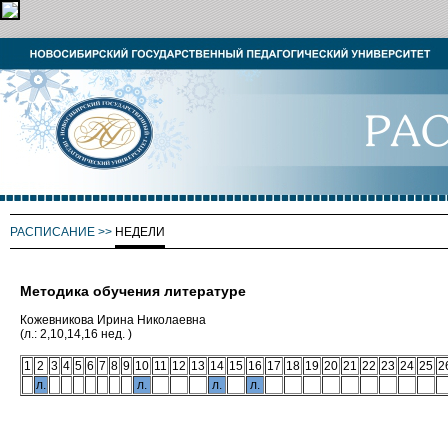
РАСПИСАНИЕ
>>
НЕДЕЛИ
Методика обучения литературе
Кожевникова Ирина Николаевна
(л.: 2,10,14,16 нед. )
1
2
3
4
5
6
7
8
9
10
11
12
13
14
15
16
17
18
19
20
21
22
23
24
25
2
л.
л.
л.
л.