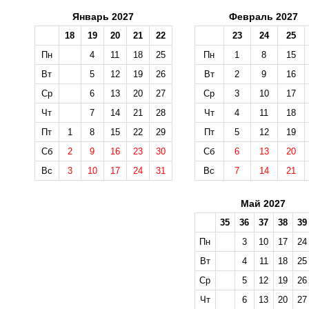
Январь 2027
Февраль 2027
18
19
20
21
22
23
24
25
Пн
4
11
18
25
Пн
1
8
15
Вт
5
12
19
26
Вт
2
9
16
Ср
6
13
20
27
Ср
3
10
17
Чт
7
14
21
28
Чт
4
11
18
Пт
1
8
15
22
29
Пт
5
12
19
Сб
2
9
16
23
30
Сб
6
13
20
Вс
3
10
17
24
31
Вс
7
14
21
Май 2027
35
36
37
38
39
Пн
3
10
17
24
Вт
4
11
18
25
Ср
5
12
19
26
Чт
6
13
20
27