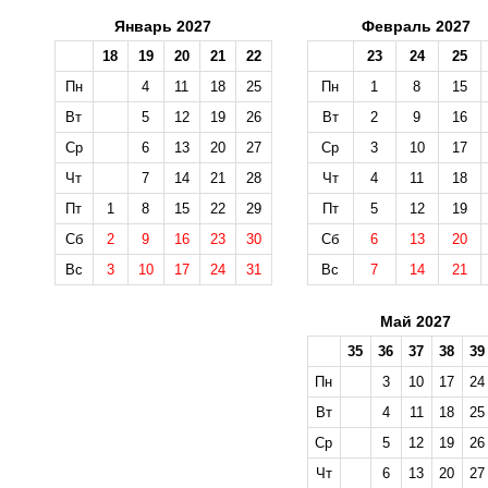
Январь 2027
Февраль 2027
18
19
20
21
22
23
24
25
Пн
4
11
18
25
Пн
1
8
15
Вт
5
12
19
26
Вт
2
9
16
Ср
6
13
20
27
Ср
3
10
17
Чт
7
14
21
28
Чт
4
11
18
Пт
1
8
15
22
29
Пт
5
12
19
Сб
2
9
16
23
30
Сб
6
13
20
Вс
3
10
17
24
31
Вс
7
14
21
Май 2027
35
36
37
38
39
Пн
3
10
17
24
Вт
4
11
18
25
Ср
5
12
19
26
Чт
6
13
20
27