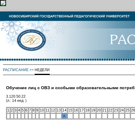
РАСПИСАНИЕ
>>
НЕДЕЛИ
Обучение лиц с ОВЗ и особыми образовательными потре
3.120.50.22
(л.: 14 нед. )
1
2
3
4
5
6
7
8
9
10
11
12
13
14
15
16
17
18
19
20
21
22
23
24
25
2
л.