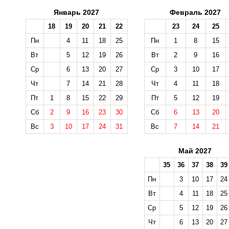
Январь 2027
Февраль 2027
18
19
20
21
22
23
24
25
Пн
4
11
18
25
Пн
1
8
15
Вт
5
12
19
26
Вт
2
9
16
Ср
6
13
20
27
Ср
3
10
17
Чт
7
14
21
28
Чт
4
11
18
Пт
1
8
15
22
29
Пт
5
12
19
Сб
2
9
16
23
30
Сб
6
13
20
Вс
3
10
17
24
31
Вс
7
14
21
Май 2027
35
36
37
38
39
Пн
3
10
17
24
Вт
4
11
18
25
Ср
5
12
19
26
Чт
6
13
20
27