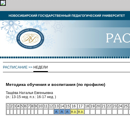
РАСПИСАНИЕ
>>
НЕДЕЛИ
Методика обучения и воспитания (по профилю)
Тащёва Наталья Евгеньевна
(л.: 13-15 нед. п.з.: 16-17 нед. )
1
2
3
4
5
6
7
8
9
10
11
12
13
14
15
16
17
18
19
20
21
22
23
24
25
л.
л.
л.
п.з.
п.з.