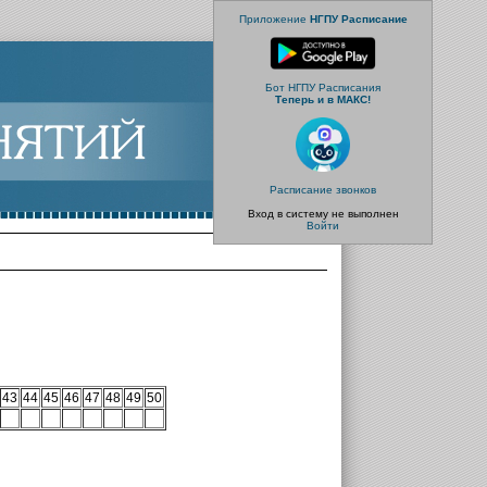
Приложение
НГПУ Расписание
Бот НГПУ Расписания
Теперь и в МАКС!
Расписание звонков
Вход в систему не выполнен
Войти
43
44
45
46
47
48
49
50