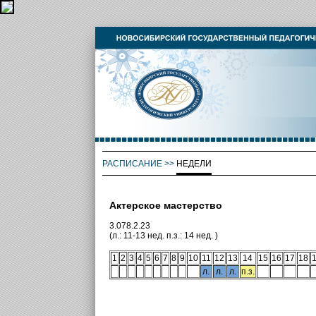
РАСПИСАНИЕ
>>
НЕДЕЛИ
Актерское мастерство
3.078.2.23
(л.: 11-13 нед. п.з.: 14 нед. )
1
2
3
4
5
6
7
8
9
10
11
12
13
14
15
16
17
18
л.
л.
л.
п.з.