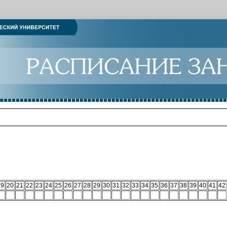
19
20
21
22
23
24
25
26
27
28
29
30
31
32
33
34
35
36
37
38
39
40
41
42