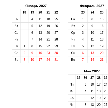
Январь 2027
Февраль 2027
18
19
20
21
22
23
24
25
Пн
4
11
18
25
Пн
1
8
15
Вт
5
12
19
26
Вт
2
9
16
Ср
6
13
20
27
Ср
3
10
17
Чт
7
14
21
28
Чт
4
11
18
Пт
1
8
15
22
29
Пт
5
12
19
Сб
2
9
16
23
30
Сб
6
13
20
Вс
3
10
17
24
31
Вс
7
14
21
Май 2027
35
36
37
38
39
Пн
3
10
17
24
Вт
4
11
18
25
Ср
5
12
19
26
Чт
6
13
20
27