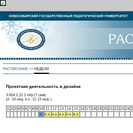
РАСПИСАНИЕ
>>
НЕДЕЛИ
Проектная деятельность в дизайне
3.004.2.22 2 п/гр (7 сем)
(л.: 10 нед. п.з.: 11-15 нед. )
1
2
3
4
5
6
7
8
9
10
11
12
13
14
15
16
17
18
19
20
21
22
23
24
л.
п.з.
п.з.
п.з.
п.з.
п.з.