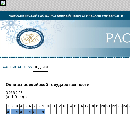
РАСПИСАНИЕ
>>
НЕДЕЛИ
Основы российской государственности
3.088.2.25
(л.: 1-9 нед. )
1
2
3
4
5
6
7
8
9
10
11
12
13
14
15
16
17
18
19
20
21
22
23
24
л.
л.
л.
л.
л.
л.
л.
л.
л.