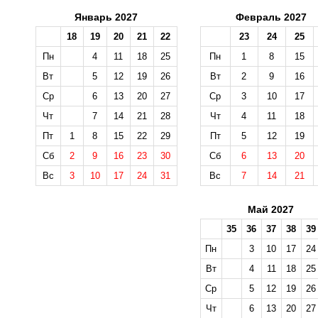
Январь 2027
Февраль 2027
18
19
20
21
22
23
24
25
Пн
4
11
18
25
Пн
1
8
15
Вт
5
12
19
26
Вт
2
9
16
Ср
6
13
20
27
Ср
3
10
17
Чт
7
14
21
28
Чт
4
11
18
Пт
1
8
15
22
29
Пт
5
12
19
Сб
2
9
16
23
30
Сб
6
13
20
Вс
3
10
17
24
31
Вс
7
14
21
Май 2027
35
36
37
38
39
Пн
3
10
17
24
Вт
4
11
18
25
Ср
5
12
19
26
Чт
6
13
20
27