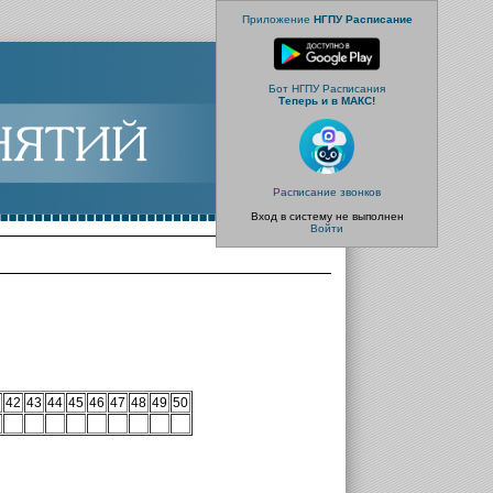
Приложение
НГПУ Расписание
Бот НГПУ Расписания
Теперь и в МАКС!
Расписание звонков
Вход в систему не выполнен
Войти
42
43
44
45
46
47
48
49
50