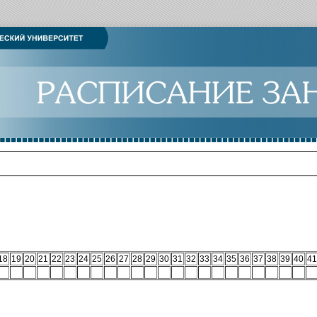
18
19
20
21
22
23
24
25
26
27
28
29
30
31
32
33
34
35
36
37
38
39
40
41