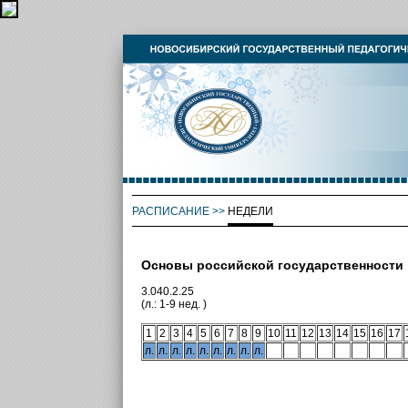
РАСПИСАНИЕ
>>
НЕДЕЛИ
Основы российской государственности
3.040.2.25
(л.: 1-9 нед. )
1
2
3
4
5
6
7
8
9
10
11
12
13
14
15
16
17
л.
л.
л.
л.
л.
л.
л.
л.
л.