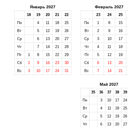
Январь 2027
Февраль 2027
18
19
20
21
22
23
24
25
Пн
4
11
18
25
Пн
1
8
15
Вт
5
12
19
26
Вт
2
9
16
Ср
6
13
20
27
Ср
3
10
17
Чт
7
14
21
28
Чт
4
11
18
Пт
1
8
15
22
29
Пт
5
12
19
Сб
2
9
16
23
30
Сб
6
13
20
Вс
3
10
17
24
31
Вс
7
14
21
Май 2027
35
36
37
38
39
Пн
3
10
17
24
Вт
4
11
18
25
Ср
5
12
19
26
Чт
6
13
20
27