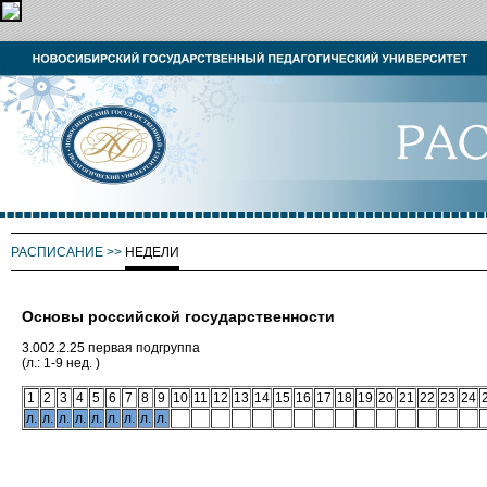
РАСПИСАНИЕ
>>
НЕДЕЛИ
Основы российской государственности
3.002.2.25 первая подгруппа
(л.: 1-9 нед. )
1
2
3
4
5
6
7
8
9
10
11
12
13
14
15
16
17
18
19
20
21
22
23
24
л.
л.
л.
л.
л.
л.
л.
л.
л.