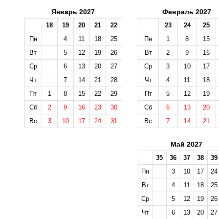
Январь 2027
Февраль 2027
18
19
20
21
22
23
24
25
Пн
4
11
18
25
Пн
1
8
15
Вт
5
12
19
26
Вт
2
9
16
Ср
6
13
20
27
Ср
3
10
17
Чт
7
14
21
28
Чт
4
11
18
Пт
1
8
15
22
29
Пт
5
12
19
Сб
2
9
16
23
30
Сб
6
13
20
Вс
3
10
17
24
31
Вс
7
14
21
Май 2027
35
36
37
38
39
Пн
3
10
17
24
Вт
4
11
18
25
Ср
5
12
19
26
Чт
6
13
20
27