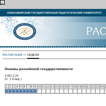
РАСПИСАНИЕ
>>
НЕДЕЛИ
Основы российской государственности
3.001.2.25
(л.: 1-9 нед. )
1
2
3
4
5
6
7
8
9
10
11
12
13
14
15
16
17
18
19
20
21
22
23
24
л.
л.
л.
л.
л.
л.
л.
л.
л.