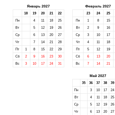
Январь 2027
Февраль 2027
18
19
20
21
22
23
24
25
Пн
4
11
18
25
Пн
1
8
15
Вт
5
12
19
26
Вт
2
9
16
Ср
6
13
20
27
Ср
3
10
17
Чт
7
14
21
28
Чт
4
11
18
Пт
1
8
15
22
29
Пт
5
12
19
Сб
2
9
16
23
30
Сб
6
13
20
Вс
3
10
17
24
31
Вс
7
14
21
Май 2027
35
36
37
38
39
Пн
3
10
17
24
Вт
4
11
18
25
Ср
5
12
19
26
Чт
6
13
20
27