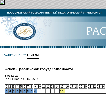
РАСПИСАНИЕ
>>
НЕДЕЛИ
Основы российской государственности
3.024.2.25
(л.: 1-9 нед. п.з.: 15 нед. )
1
2
3
4
5
6
7
8
9
10
11
12
13
14
15
16
17
18
19
20
21
22
23
24
л.
л.
л.
л.
л.
л.
л.
л.
л.
п.з.