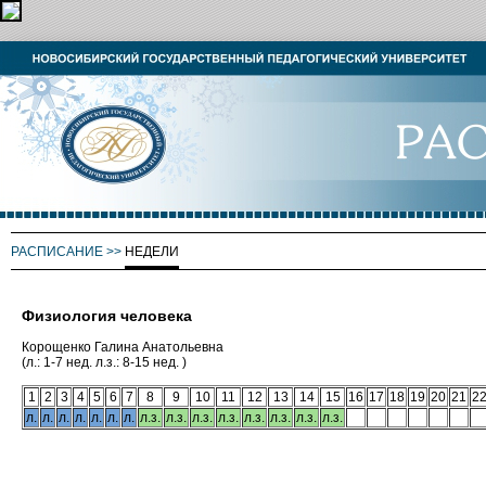
РАСПИСАНИЕ
>>
НЕДЕЛИ
Физиология человека
Корощенко Галина Анатольевна
(л.: 1-7 нед. л.з.: 8-15 нед. )
1
2
3
4
5
6
7
8
9
10
11
12
13
14
15
16
17
18
19
20
21
2
л.
л.
л.
л.
л.
л.
л.
л.з.
л.з.
л.з.
л.з.
л.з.
л.з.
л.з.
л.з.