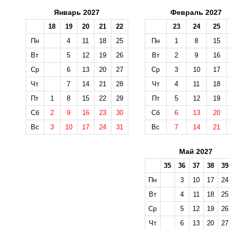
Январь 2027
Февраль 2027
18
19
20
21
22
23
24
25
Пн
4
11
18
25
Пн
1
8
15
Вт
5
12
19
26
Вт
2
9
16
Ср
6
13
20
27
Ср
3
10
17
Чт
7
14
21
28
Чт
4
11
18
Пт
1
8
15
22
29
Пт
5
12
19
Сб
2
9
16
23
30
Сб
6
13
20
Вс
3
10
17
24
31
Вс
7
14
21
Май 2027
35
36
37
38
39
Пн
3
10
17
24
Вт
4
11
18
25
Ср
5
12
19
26
Чт
6
13
20
27