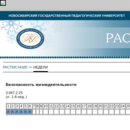
РАСПИСАНИЕ
>>
НЕДЕЛИ
Безопасность жизнедеятельности
3.067.2.25
(л.: 1-6 нед. )
1
2
3
4
5
6
7
8
9
10
11
12
13
14
15
16
17
18
19
20
21
22
23
24
25
л.
л.
л.
л.
л.
л.