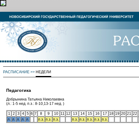
РАСПИСАНИЕ
>>
НЕДЕЛИ
Педагогика
Добрынина Татьяна Николаевна
(л.: 1-5 нед. п.з.: 8-10,13-17 нед. )
1
2
3
4
5
6
7
8
9
10
11
12
13
14
15
16
17
18
19
20
21
22
л.
л.
л.
л.
л.
п.з.
п.з.
п.з.
п.з.
п.з.
п.з.
п.з.
п.з.