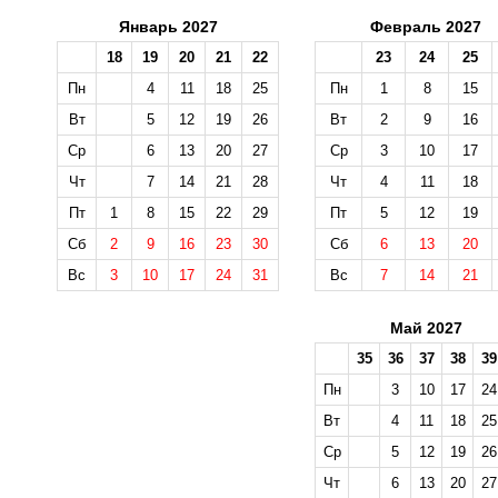
Январь 2027
Февраль 2027
18
19
20
21
22
23
24
25
Пн
4
11
18
25
Пн
1
8
15
Вт
5
12
19
26
Вт
2
9
16
Ср
6
13
20
27
Ср
3
10
17
Чт
7
14
21
28
Чт
4
11
18
Пт
1
8
15
22
29
Пт
5
12
19
Сб
2
9
16
23
30
Сб
6
13
20
Вс
3
10
17
24
31
Вс
7
14
21
Май 2027
35
36
37
38
39
Пн
3
10
17
24
Вт
4
11
18
25
Ср
5
12
19
26
Чт
6
13
20
27