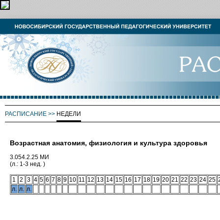
РАСПИСАНИЕ
>>
НЕДЕЛИ
Возрастная анатомия, физиология и культура здоровья
3.054.2.25 МИ
(л.: 1-3 нед. )
1
2
3
4
5
6
7
8
9
10
11
12
13
14
15
16
17
18
19
20
21
22
23
24
25
л.
л.
л.