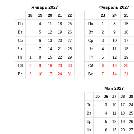
Январь 2027
Февраль 2027
18
19
20
21
22
23
24
25
Пн
4
11
18
25
Пн
1
8
15
Вт
5
12
19
26
Вт
2
9
16
Ср
6
13
20
27
Ср
3
10
17
Чт
7
14
21
28
Чт
4
11
18
Пт
1
8
15
22
29
Пт
5
12
19
Сб
2
9
16
23
30
Сб
6
13
20
Вс
3
10
17
24
31
Вс
7
14
21
Май 2027
35
36
37
38
39
Пн
3
10
17
24
Вт
4
11
18
25
Ср
5
12
19
26
Чт
6
13
20
27