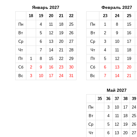
Январь 2027
Февраль 2027
18
19
20
21
22
23
24
25
Пн
4
11
18
25
Пн
1
8
15
Вт
5
12
19
26
Вт
2
9
16
Ср
6
13
20
27
Ср
3
10
17
Чт
7
14
21
28
Чт
4
11
18
Пт
1
8
15
22
29
Пт
5
12
19
Сб
2
9
16
23
30
Сб
6
13
20
Вс
3
10
17
24
31
Вс
7
14
21
Май 2027
35
36
37
38
39
Пн
3
10
17
24
Вт
4
11
18
25
Ср
5
12
19
26
Чт
6
13
20
27