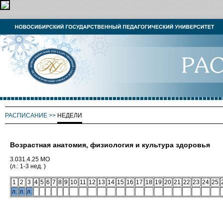
РАСПИСАНИЕ
>>
НЕДЕЛИ
Возрастная анатомия, физиология и культура здоровья
3.031.4.25 МО
(л.: 1-3 нед. )
1
2
3
4
5
6
7
8
9
10
11
12
13
14
15
16
17
18
19
20
21
22
23
24
25
л.
л.
л.