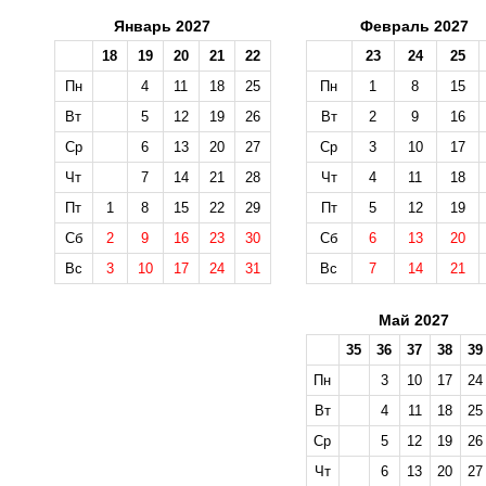
Январь 2027
Февраль 2027
18
19
20
21
22
23
24
25
Пн
4
11
18
25
Пн
1
8
15
Вт
5
12
19
26
Вт
2
9
16
Ср
6
13
20
27
Ср
3
10
17
Чт
7
14
21
28
Чт
4
11
18
Пт
1
8
15
22
29
Пт
5
12
19
Сб
2
9
16
23
30
Сб
6
13
20
Вс
3
10
17
24
31
Вс
7
14
21
Май 2027
35
36
37
38
39
Пн
3
10
17
24
Вт
4
11
18
25
Ср
5
12
19
26
Чт
6
13
20
27