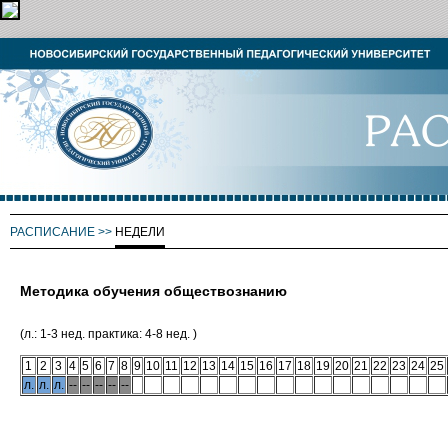
РАСПИСАНИЕ
>>
НЕДЕЛИ
Методика обучения обществознанию
(л.: 1-3 нед. практика: 4-8 нед. )
1
2
3
4
5
6
7
8
9
10
11
12
13
14
15
16
17
18
19
20
21
22
23
24
25
л.
л.
л.
--
--
--
--
--