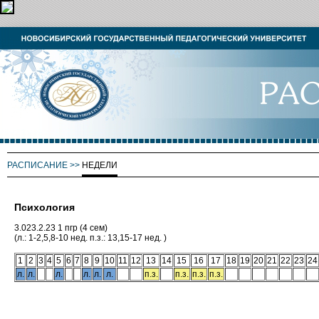
РАСПИСАНИЕ
>>
НЕДЕЛИ
Психология
3.023.2.23 1 пгр (4 сем)
(л.: 1-2,5,8-10 нед. п.з.: 13,15-17 нед. )
1
2
3
4
5
6
7
8
9
10
11
12
13
14
15
16
17
18
19
20
21
22
23
24
л.
л.
л.
л.
л.
л.
п.з.
п.з.
п.з.
п.з.