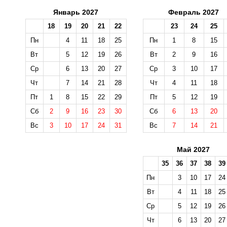
Январь 2027
Февраль 2027
18
19
20
21
22
23
24
25
Пн
4
11
18
25
Пн
1
8
15
Вт
5
12
19
26
Вт
2
9
16
Ср
6
13
20
27
Ср
3
10
17
Чт
7
14
21
28
Чт
4
11
18
Пт
1
8
15
22
29
Пт
5
12
19
Сб
2
9
16
23
30
Сб
6
13
20
Вс
3
10
17
24
31
Вс
7
14
21
Май 2027
35
36
37
38
39
Пн
3
10
17
24
Вт
4
11
18
25
Ср
5
12
19
26
Чт
6
13
20
27