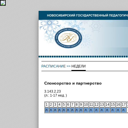
РАСПИСАНИЕ
>>
НЕДЕЛИ
Спонсорство и партнерство
3.143.2.23
(л.: 1-17 нед. )
1
2
3
4
5
6
7
8
9
10
11
12
13
14
15
16
17
л.
л.
л.
л.
л.
л.
л.
л.
л.
л.
л.
л.
л.
л.
л.
л.
л.