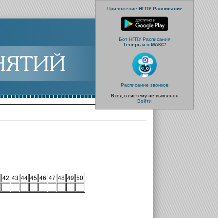
Приложение
НГПУ Расписание
Бот НГПУ Расписания
Теперь и в МАКС!
Расписание звонков
Вход в систему не выполнен
Войти
42
43
44
45
46
47
48
49
50