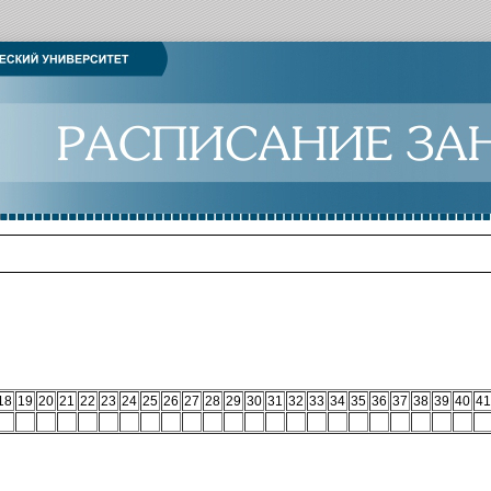
18
19
20
21
22
23
24
25
26
27
28
29
30
31
32
33
34
35
36
37
38
39
40
41