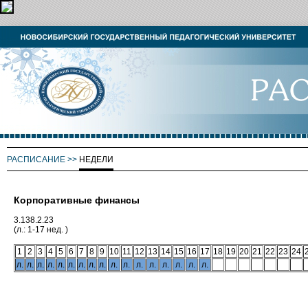
РАСПИСАНИЕ
>>
НЕДЕЛИ
Корпоративные финансы
3.138.2.23
(л.: 1-17 нед. )
1
2
3
4
5
6
7
8
9
10
11
12
13
14
15
16
17
18
19
20
21
22
23
24
л.
л.
л.
л.
л.
л.
л.
л.
л.
л.
л.
л.
л.
л.
л.
л.
л.