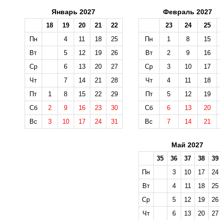
Январь 2027
Февраль 2027
18
19
20
21
22
23
24
25
Пн
4
11
18
25
Пн
1
8
15
Вт
5
12
19
26
Вт
2
9
16
Ср
6
13
20
27
Ср
3
10
17
Чт
7
14
21
28
Чт
4
11
18
Пт
1
8
15
22
29
Пт
5
12
19
Сб
2
9
16
23
30
Сб
6
13
20
Вс
3
10
17
24
31
Вс
7
14
21
Май 2027
35
36
37
38
39
Пн
3
10
17
24
Вт
4
11
18
25
Ср
5
12
19
26
Чт
6
13
20
27