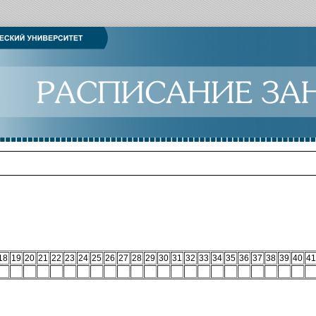
18
19
20
21
22
23
24
25
26
27
28
29
30
31
32
33
34
35
36
37
38
39
40
41