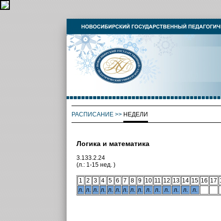
РАСПИСАНИЕ
>>
НЕДЕЛИ
Логика и математика
3.133.2.24
(л.: 1-15 нед. )
1
2
3
4
5
6
7
8
9
10
11
12
13
14
15
16
17
л.
л.
л.
л.
л.
л.
л.
л.
л.
л.
л.
л.
л.
л.
л.