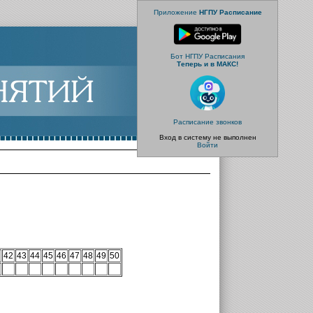
Приложение
НГПУ Расписание
Бот НГПУ Расписания
Теперь и в МАКС!
Расписание звонков
Вход в систему не выполнен
Войти
42
43
44
45
46
47
48
49
50