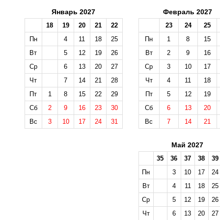
Январь 2027
Февраль 2027
18
19
20
21
22
23
24
25
Пн
4
11
18
25
Пн
1
8
15
Вт
5
12
19
26
Вт
2
9
16
Ср
6
13
20
27
Ср
3
10
17
Чт
7
14
21
28
Чт
4
11
18
Пт
1
8
15
22
29
Пт
5
12
19
Сб
2
9
16
23
30
Сб
6
13
20
Вс
3
10
17
24
31
Вс
7
14
21
Май 2027
35
36
37
38
39
Пн
3
10
17
24
Вт
4
11
18
25
Ср
5
12
19
26
Чт
6
13
20
27