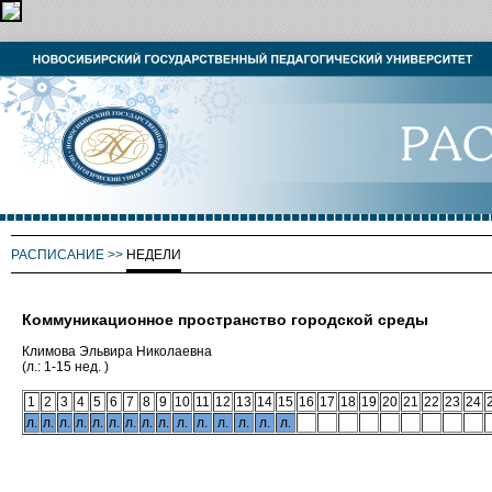
РАСПИСАНИЕ
>>
НЕДЕЛИ
Коммуникационное пространство городской среды
Климова Эльвира Николаевна
(л.: 1-15 нед. )
1
2
3
4
5
6
7
8
9
10
11
12
13
14
15
16
17
18
19
20
21
22
23
24
л.
л.
л.
л.
л.
л.
л.
л.
л.
л.
л.
л.
л.
л.
л.