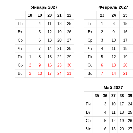
Январь 2027
Февраль 2027
18
19
20
21
22
23
24
25
Пн
4
11
18
25
Пн
1
8
15
Вт
5
12
19
26
Вт
2
9
16
Ср
6
13
20
27
Ср
3
10
17
Чт
7
14
21
28
Чт
4
11
18
Пт
1
8
15
22
29
Пт
5
12
19
Сб
2
9
16
23
30
Сб
6
13
20
Вс
3
10
17
24
31
Вс
7
14
21
Май 2027
35
36
37
38
39
Пн
3
10
17
24
Вт
4
11
18
25
Ср
5
12
19
26
Чт
6
13
20
27