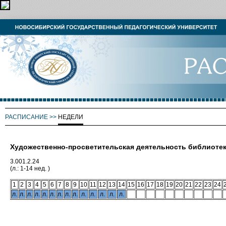
РАСПИСАНИЕ
>>
НЕДЕЛИ
Художественно-просветительская деятельность библиоте
3.001.2.24
(л.: 1-14 нед. )
1
2
3
4
5
6
7
8
9
10
11
12
13
14
15
16
17
18
19
20
21
22
23
24
л.
л.
л.
л.
л.
л.
л.
л.
л.
л.
л.
л.
л.
л.