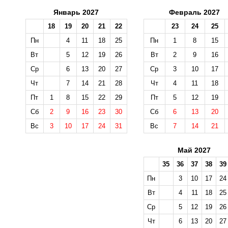
Январь 2027
Февраль 2027
18
19
20
21
22
23
24
25
Пн
4
11
18
25
Пн
1
8
15
Вт
5
12
19
26
Вт
2
9
16
Ср
6
13
20
27
Ср
3
10
17
Чт
7
14
21
28
Чт
4
11
18
Пт
1
8
15
22
29
Пт
5
12
19
Сб
2
9
16
23
30
Сб
6
13
20
Вс
3
10
17
24
31
Вс
7
14
21
Май 2027
35
36
37
38
39
Пн
3
10
17
24
Вт
4
11
18
25
Ср
5
12
19
26
Чт
6
13
20
27