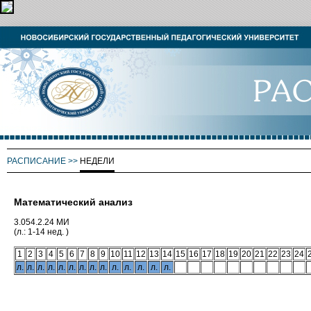
РАСПИСАНИЕ
>>
НЕДЕЛИ
Математический анализ
3.054.2.24 МИ
(л.: 1-14 нед. )
1
2
3
4
5
6
7
8
9
10
11
12
13
14
15
16
17
18
19
20
21
22
23
24
л.
л.
л.
л.
л.
л.
л.
л.
л.
л.
л.
л.
л.
л.