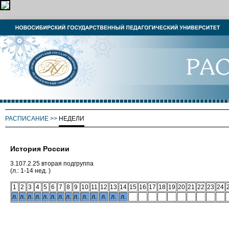
РАСПИСАНИЕ
>>
НЕДЕЛИ
История России
3.107.2.25 вторая подгруппа
(л.: 1-14 нед. )
1
2
3
4
5
6
7
8
9
10
11
12
13
14
15
16
17
18
19
20
21
22
23
24
л.
л.
л.
л.
л.
л.
л.
л.
л.
л.
л.
л.
л.
л.