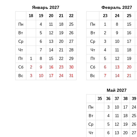
Январь 2027
Февраль 2027
18
19
20
21
22
23
24
25
Пн
4
11
18
25
Пн
1
8
15
Вт
5
12
19
26
Вт
2
9
16
Ср
6
13
20
27
Ср
3
10
17
Чт
7
14
21
28
Чт
4
11
18
Пт
1
8
15
22
29
Пт
5
12
19
Сб
2
9
16
23
30
Сб
6
13
20
Вс
3
10
17
24
31
Вс
7
14
21
Май 2027
35
36
37
38
39
Пн
3
10
17
24
Вт
4
11
18
25
Ср
5
12
19
26
Чт
6
13
20
27