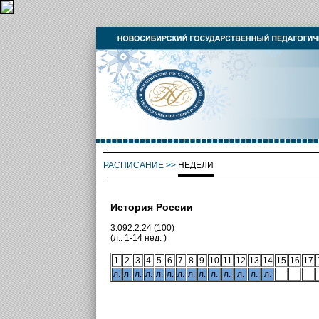
РАСПИСАНИЕ
>>
НЕДЕЛИ
История России
3.092.2.24 (100)
(л.: 1-14 нед. )
1
2
3
4
5
6
7
8
9
10
11
12
13
14
15
16
17
л.
л.
л.
л.
л.
л.
л.
л.
л.
л.
л.
л.
л.
л.