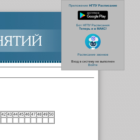
Приложение
НГПУ Расписание
Бот НГПУ Расписания
Теперь и в МАКС!
Расписание звонков
Вход в систему не выполнен
Войти
42
43
44
45
46
47
48
49
50