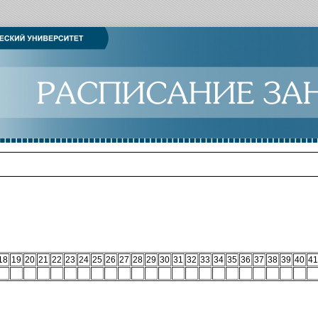
18
19
20
21
22
23
24
25
26
27
28
29
30
31
32
33
34
35
36
37
38
39
40
41