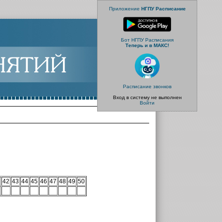
Приложение
НГПУ Расписание
Бот НГПУ Расписания
Теперь и в МАКС!
Расписание звонков
Вход в систему не выполнен
Войти
42
43
44
45
46
47
48
49
50