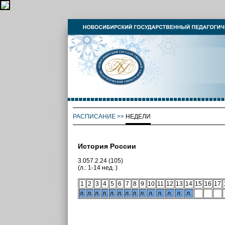
РАСПИСАНИЕ
>>
НЕДЕЛИ
История России
3.057.2.24 (105)
(л.: 1-14 нед. )
1
2
3
4
5
6
7
8
9
10
11
12
13
14
15
16
17
л.
л.
л.
л.
л.
л.
л.
л.
л.
л.
л.
л.
л.
л.