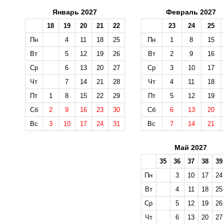
Январь 2027
Февраль 2027
18
19
20
21
22
23
24
25
Пн
4
11
18
25
Пн
1
8
15
Вт
5
12
19
26
Вт
2
9
16
Ср
6
13
20
27
Ср
3
10
17
Чт
7
14
21
28
Чт
4
11
18
Пт
1
8
15
22
29
Пт
5
12
19
Сб
2
9
16
23
30
Сб
6
13
20
Вс
3
10
17
24
31
Вс
7
14
21
Май 2027
35
36
37
38
39
Пн
3
10
17
24
Вт
4
11
18
25
Ср
5
12
19
26
Чт
6
13
20
27