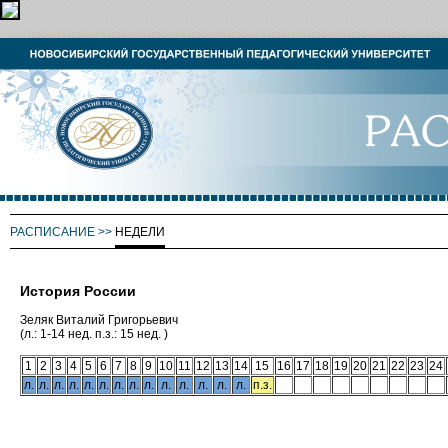
РАСПИСАНИЕ
>>
НЕДЕЛИ
История России
Зеляк Виталий Григорьевич
(л.: 1-14 нед. п.з.: 15 нед. )
1
2
3
4
5
6
7
8
9
10
11
12
13
14
15
16
17
18
19
20
21
22
23
24
л.
л.
л.
л.
л.
л.
л.
л.
л.
л.
л.
л.
л.
л.
п.з.